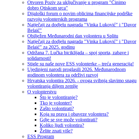
Otvoren Poziv za uključivanje u program "Činimo
dobro Otiskom srca"
Dijaloški forum o novim oblicima financijske podrške
razvoju volonterskih programa
Natječaji za dodjelu nagrada "Vinka Luković" i "Davor
Belaić"
Obilježen Međunarodni dan volontera u Splitu
Natječaji za dodjelu nagrada "Vinka Luković" i "Davor
Belaić" za 2025. godinu
Održana 7. Lučka biciklijada – spoj sporta, zabave i
solidarnosti!
Stigle su naše nove ESS volonterke – treća generacija!
Ujedinjeni narodi proglasili 2026. Međunarodnom
godinom volontera za održivi razvoj
Hrvatska volontira 2026. - ovoga svibnja slavimo snagu
volontiranja diljem zemlje
O volonterstvu
Što je volontiranje?
Tko je volonter?
Zašto volontirati?
Koja su prava i obaveze volontera?
Gdje se sve može volontirati?
Koliko ljudi volontira?
Želite znati više?
ESS Program