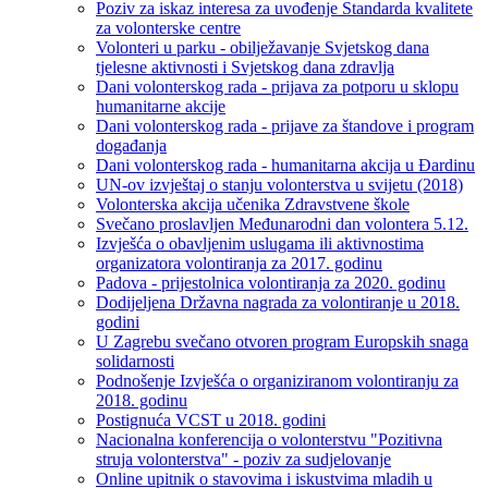
Poziv za iskaz interesa za uvođenje Standarda kvalitete
za volonterske centre
Volonteri u parku - obilježavanje Svjetskog dana
tjelesne aktivnosti i Svjetskog dana zdravlja
Dani volonterskog rada - prijava za potporu u sklopu
humanitarne akcije
Dani volonterskog rada - prijave za štandove i program
događanja
Dani volonterskog rada - humanitarna akcija u Đardinu
UN-ov izvještaj o stanju volonterstva u svijetu (2018)
Volonterska akcija učenika Zdravstvene škole
Svečano proslavljen Međunarodni dan volontera 5.12.
Izvješća o obavljenim uslugama ili aktivnostima
organizatora volontiranja za 2017. godinu
Padova - prijestolnica volontiranja za 2020. godinu
Dodijeljena Državna nagrada za volontiranje u 2018.
godini
U Zagrebu svečano otvoren program Europskih snaga
solidarnosti
Podnošenje Izvješća o organiziranom volontiranju za
2018. godinu
Postignuća VCST u 2018. godini
Nacionalna konferencija o volonterstvu "Pozitivna
struja volonterstva" - poziv za sudjelovanje
Online upitnik o stavovima i iskustvima mladih u