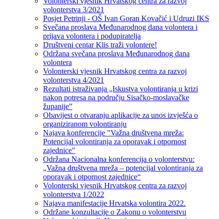
Volonterski vjesnik Hrvatskog centra za razvoj
volonterstva 3/2021
Posjet Petrinji - OŠ Ivan Goran Kovačić i Udruzi IKS
Svečana proslava Međunarodnog dana volontera i
prijava volontera i podupiratelja
Društveni centar Klis traži volontere!
Održana svečana proslava Međunarodnog dana
volontera
Volonterski vjesnik Hrvatskog centra za razvoj
volonterstva 4/2021
Rezultati istraživanja „Iskustva volontiranja u krizi
nakon potresa na području Sisačko-moslavačke
županije”
Obavijest o otvaranju aplikacije za unos izvješća o
organiziranom volontiranju
Najava konferencije "Važna društvena mreža:
Potencijal volontiranja za oporavak i otpornost
zajednice"
Održana Nacionalna konferencija o volonterstvu:
„Važna društvena mreža – potencijal volontiranja za
oporavak i otpornost zajednice“
Volonterski vjesnik Hrvatskog centra za razvoj
volonterstva 1/2022
Najava manifestacije Hrvatska volontira 2022.
Održane konzultacije o Zakonu o volonterstvu