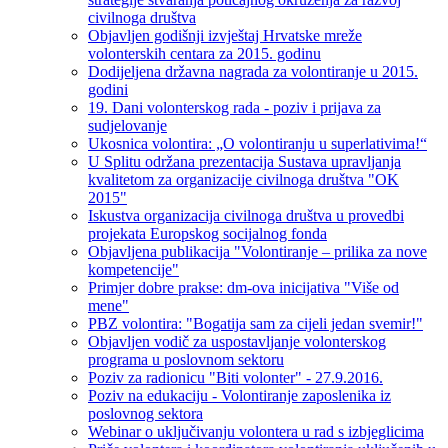
civilnoga društva
Objavljen godišnji izvještaj Hrvatske mreže
volonterskih centara za 2015. godinu
Dodijeljena državna nagrada za volontiranje u 2015.
godini
19. Dani volonterskog rada - poziv i prijava za
sudjelovanje
Ukosnica volontira: „O volontiranju u superlativima!“
U Splitu održana prezentacija Sustava upravljanja
kvalitetom za organizacije civilnoga društva "OK
2015"
Iskustva organizacija civilnoga društva u provedbi
projekata Europskog socijalnog fonda
Objavljena publikacija "Volontiranje – prilika za nove
kompetencije"
Primjer dobre prakse: dm-ova inicijativa "Više od
mene"
PBZ volontira: "Bogatija sam za cijeli jedan svemir!"
Objavljen vodič za uspostavljanje volonterskog
programa u poslovnom sektoru
Poziv za radionicu "Biti volonter" - 27.9.2016.
Poziv na edukaciju - Volontiranje zaposlenika iz
poslovnog sektora
Webinar o uključivanju volontera u rad s izbjeglicima