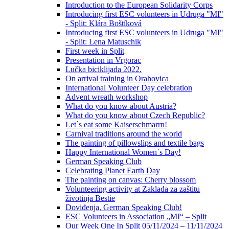
Introduction to the European Solidarity Corps
Introducing first ESC volunteers in Udruga "MI"
- Split: Klára Boštíková
Introducing first ESC volunteers in Udruga "MI"
- Split: Lena Matuschik
First week in Split
Presentation in Vrgorac
Lučka biciklijada 2022.
On arrival training in Orahovica
International Volunteer Day celebration
Advent wreath workshop
What do you know about Austria?
What do you know about Czech Republic?
Let`s eat some Kaiserschmarrn!
Carnival traditions around the world
The painting of pillowslips and textile bags
Happy International Women`s Day!
German Speaking Club
Celebrating Planet Earth Day
The painting on canvas: Cherry blossom
Volunteering activity at Zaklada za zaštitu
životinja Bestie
Doviđenja, German Speaking Club!
ESC Volunteers in Association „MI“ – Split
Our Week One In Split 05/11/2024 – 11/11/2024