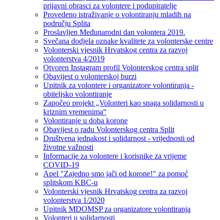
prijavni obrasci za volontere i podupiratelje
Provedeno istraživanje o volontiranju mladih na
području Splita
Proslavljen Međunarodni dan volontera 2019.
Svečana dodjela oznake kvalitete za volonterske centre
Volonterski vjesnik Hrvatskog centra za razvoj
volonterstva 4/2019
Otvoren Instagram profil Volonterskog centra split
Obavijest o volonterskoj burzi
Upitnik za volontere i organizatore volontiranja -
obiteljsko volontiranje
Započeo projekt „Volonteri kao snaga solidarnosti u
kriznim vremenima“
Volontiranje u doba korone
Obavijest o radu Volonterskog centra Split
Društvena jednakost i solidarnost - vrijednosti od
životne važnosti
Informacije za volontere i korisnike za vrijeme
COVID-19
Apel "Zajedno smo jači od korone!" za pomoć
splitskom KBC-u
Volonterski vjesnik Hrvatskog centra za razvoj
volonterstva 1/2020
Upitnik MDOMSP za organizatore volontiranja
Volonteri u solidarnosti