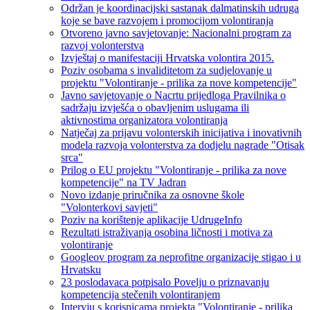
Održan je koordinacijski sastanak dalmatinskih udruga
koje se bave razvojem i promocijom volontiranja
Otvoreno javno savjetovanje: Nacionalni program za
razvoj volonterstva
Izvještaj o manifestaciji Hrvatska volontira 2015.
Poziv osobama s invaliditetom za sudjelovanje u
projektu "Volontiranje - prilika za nove kompetencije"
Javno savjetovanje o Nacrtu prijedloga Pravilnika o
sadržaju izvješća o obavljenim uslugama ili
aktivnostima organizatora volontiranja
Natječaj za prijavu volonterskih inicijativa i inovativnih
modela razvoja volonterstva za dodjelu nagrade "Otisak
srca"
Prilog o EU projektu "Volontiranje - prilika za nove
kompetencije" na TV Jadran
Novo izdanje priručnika za osnovne škole
"Volonterkovi savjeti"
Poziv na korištenje aplikacije UdrugeInfo
Rezultati istraživanja osobina ličnosti i motiva za
volontiranje
Googleov program za neprofitne organizacije stigao i u
Hrvatsku
23 poslodavaca potpisalo Povelju o priznavanju
kompetencija stečenih volontiranjem
Intervju s korisnicama projekta "Volontiranje - prilika