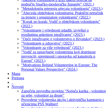
području Sisačko-moslavačke županije” (2021.)
"Metodologija mjerenja utjecaja volontiranja" (2023.)
"Abeceda obiteljskog volontiranja: Praktični priručnik
za trenere i organizatore volontiranja" (2022.)
"Korak po korak: Vodič o obiteljskom volontiranju"
(2022.)
"Volontiranje i vrijednosti mladih: izvještaj o
rezultatima anketnog istraživanja" (2023.)
"Opće istraživanje o volonterstvu u Hrvatskoj" (2023.)
"Volontiranje u zdravstvu" (2023.)
"Volontiranje za više vrijednosti" (2023.)
"Vodič za upravljanje volonterima koji doprinose
prevenciji, spremnosti i oporavku od katastrofa u
Europi" (2023.)
"Motivations Behind Volunteering in Europe: The
Personal Values Perspective" (2024.)
Mapa
Pretraga
_
Novosti
Započela provedba projekta "Najjača karika - volontiraj
za sebe, volontiraj za druge"
Provedene volonterska akcija i aktivistička kampanja s
učenicima PSŠ Wallner!