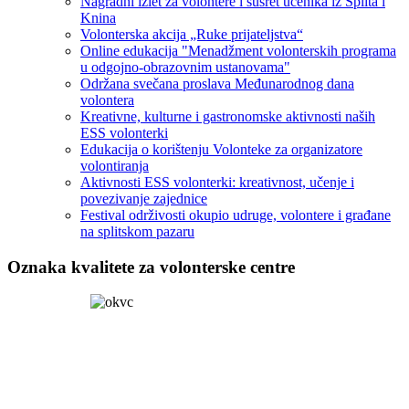
Nagradni izlet za volontere i susret učenika iz Splita i
Knina
Volonterska akcija „Ruke prijateljstva“
Online edukacija "Menadžment volonterskih programa
u odgojno-obrazovnim ustanovama"
Održana svečana proslava Međunarodnog dana
volontera
Kreativne, kulturne i gastronomske aktivnosti naših
ESS volonterki
Edukacija o korištenju Volonteke za organizatore
volontiranja
Aktivnosti ESS volonterki: kreativnost, učenje i
povezivanje zajednice
Festival održivosti okupio udruge, volontere i građane
na splitskom pazaru
Oznaka kvalitete za volonterske centre