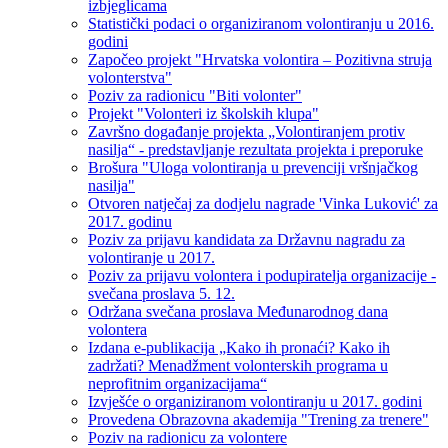
izbjeglicama
Statistički podaci o organiziranom volontiranju u 2016.
godini
Započeo projekt "Hrvatska volontira – Pozitivna struja
volonterstva"
Poziv za radionicu "Biti volonter"
Projekt "Volonteri iz školskih klupa"
Završno događanje projekta „Volontiranjem protiv
nasilja“ - predstavljanje rezultata projekta i preporuke
Brošura "Uloga volontiranja u prevenciji vršnjačkog
nasilja"
Otvoren natječaj za dodjelu nagrade 'Vinka Luković' za
2017. godinu
Poziv za prijavu kandidata za Državnu nagradu za
volontiranje u 2017.
Poziv za prijavu volontera i podupiratelja organizacije -
svečana proslava 5. 12.
Održana svečana proslava Međunarodnog dana
volontera
Izdana e-publikacija „Kako ih pronaći? Kako ih
zadržati? Menadžment volonterskih programa u
neprofitnim organizacijama“
Izvješće o organiziranom volontiranju u 2017. godini
Provedena Obrazovna akademija "Trening za trenere"
Poziv na radionicu za volontere