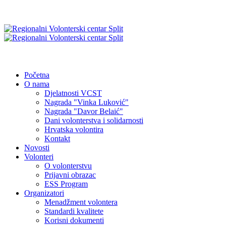
Početna
O nama
Djelatnosti VCST
Nagrada "Vinka Luković"
Nagrada "Davor Belaić"
Dani volonterstva i solidarnosti
Hrvatska volontira
Kontakt
Novosti
Volonteri
O volonterstvu
Prijavni obrazac
ESS Program
Organizatori
Menadžment volontera
Standardi kvalitete
Korisni dokumenti