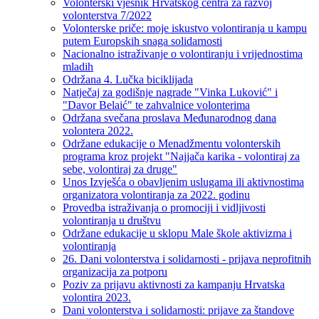
Volonterski vjesnik Hrvatskog centra za razvoj
volonterstva 7/2022
Volonterske priče: moje iskustvo volontiranja u kampu
putem Europskih snaga solidarnosti
Nacionalno istraživanje o volontiranju i vrijednostima
mladih
Održana 4. Lučka biciklijada
Natječaj za godišnje nagrade "Vinka Luković" i
"Davor Belaić" te zahvalnice volonterima
Održana svečana proslava Međunarodnog dana
volontera 2022.
Održane edukacije o Menadžmentu volonterskih
programa kroz projekt "Najjača karika - volontiraj za
sebe, volontiraj za druge"
Unos Izvješća o obavljenim uslugama ili aktivnostima
organizatora volontiranja za 2022. godinu
Provedba istraživanja o promociji i vidljivosti
volontiranja u društvu
Održane edukacije u sklopu Male škole aktivizma i
volontiranja
26. Dani volonterstva i solidarnosti - prijava neprofitnih
organizacija za potporu
Poziv za prijavu aktivnosti za kampanju Hrvatska
volontira 2023.
Dani volonterstva i solidarnosti: prijave za štandove