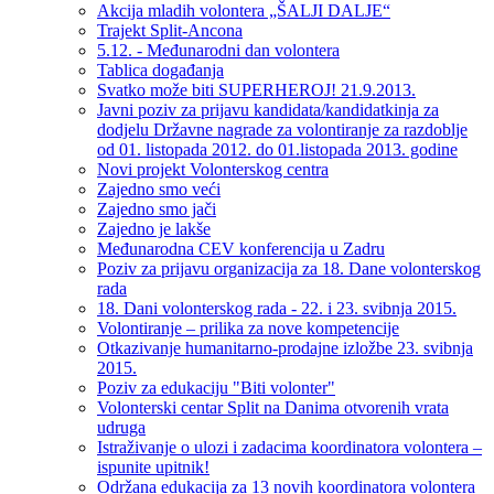
Akcija mladih volontera „ŠALJI DALJE“
Trajekt Split-Ancona
5.12. - Međunarodni dan volontera
Tablica događanja
Svatko može biti SUPERHEROJ! 21.9.2013.
Javni poziv za prijavu kandidata/kandidatkinja za
dodjelu Državne nagrade za volontiranje za razdoblje
od 01. listopada 2012. do 01.listopada 2013. godine
Novi projekt Volonterskog centra
Zajedno smo veći
Zajedno smo jači
Zajedno je lakše
Međunarodna CEV konferencija u Zadru
Poziv za prijavu organizacija za 18. Dane volonterskog
rada
18. Dani volonterskog rada - 22. i 23. svibnja 2015.
Volontiranje – prilika za nove kompetencije
Otkazivanje humanitarno-prodajne izložbe 23. svibnja
2015.
Poziv za edukaciju "Biti volonter"
Volonterski centar Split na Danima otvorenih vrata
udruga
Istraživanje o ulozi i zadacima koordinatora volontera –
ispunite upitnik!
Održana edukacija za 13 novih koordinatora volontera