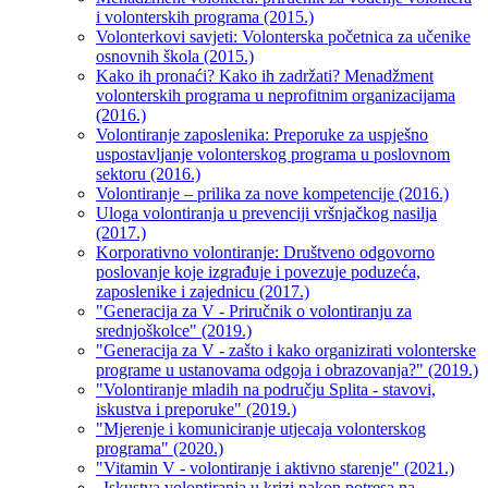
i volonterskih programa (2015.)
Volonterkovi savjeti: Volonterska početnica za učenike
osnovnih škola (2015.)
Kako ih pronaći? Kako ih zadržati? Menadžment
volonterskih programa u neprofitnim organizacijama
(2016.)
Volontiranje zaposlenika: Preporuke za uspješno
uspostavljanje volonterskog programa u poslovnom
sektoru (2016.)
Volontiranje – prilika za nove kompetencije (2016.)
Uloga volontiranja u prevenciji vršnjačkog nasilja
(2017.)
Korporativno volontiranje: Društveno odgovorno
poslovanje koje izgrađuje i povezuje poduzeća,
zaposlenike i zajednicu (2017.)
"Generacija za V - Priručnik o volontiranju za
srednjoškolce" (2019.)
"Generacija za V - zašto i kako organizirati volonterske
programe u ustanovama odgoja i obrazovanja?" (2019.)
"Volontiranje mladih na području Splita - stavovi,
iskustva i preporuke" (2019.)
"Mjerenje i komuniciranje utjecaja volonterskog
programa" (2020.)
"Vitamin V - volontiranje i aktivno starenje" (2021.)
„Iskustva volontiranja u krizi nakon potresa na