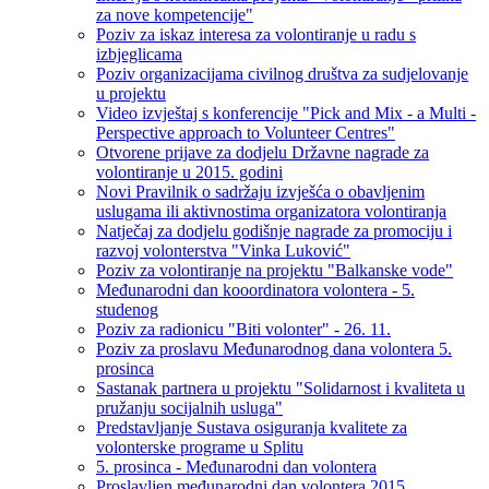
za nove kompetencije"
Poziv za iskaz interesa za volontiranje u radu s
izbjeglicama
Poziv organizacijama civilnog društva za sudjelovanje
u projektu
Video izvještaj s konferencije "Pick and Mix - a Multi -
Perspective approach to Volunteer Centres"
Otvorene prijave za dodjelu Državne nagrade za
volontiranje u 2015. godini
Novi Pravilnik o sadržaju izvješća o obavljenim
uslugama ili aktivnostima organizatora volontiranja
Natječaj za dodjelu godišnje nagrade za promociju i
razvoj volonterstva "Vinka Luković"
Poziv za volontiranje na projektu "Balkanske vode"
Međunarodni dan kooordinatora volontera - 5.
studenog
Poziv za radionicu "Biti volonter" - 26. 11.
Poziv za proslavu Međunarodnog dana volontera 5.
prosinca
Sastanak partnera u projektu "Solidarnost i kvaliteta u
pružanju socijalnih usluga"
Predstavljanje Sustava osiguranja kvalitete za
volonterske programe u Splitu
5. prosinca - Međunarodni dan volontera
Proslavljen međunarodni dan volontera 2015.