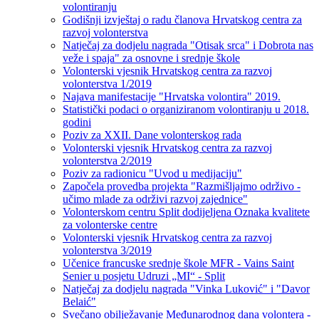
volontiranju
Godišnji izvještaj o radu članova Hrvatskog centra za
razvoj volonterstva
Natječaj za dodjelu nagrada "Otisak srca" i Dobrota nas
veže i spaja" za osnovne i srednje škole
Volonterski vjesnik Hrvatskog centra za razvoj
volonterstva 1/2019
Najava manifestacije "Hrvatska volontira" 2019.
Statistički podaci o organiziranom volontiranju u 2018.
godini
Poziv za XXII. Dane volonterskog rada
Volonterski vjesnik Hrvatskog centra za razvoj
volonterstva 2/2019
Poziv za radionicu "Uvod u medijaciju"
Započela provedba projekta "Razmišljajmo održivo -
učimo mlade za održivi razvoj zajednice"
Volonterskom centru Split dodijeljena Oznaka kvalitete
za volonterske centre
Volonterski vjesnik Hrvatskog centra za razvoj
volonterstva 3/2019
Učenice francuske srednje škole MFR - Vains Saint
Senier u posjetu Udruzi „MI“ - Split
Natječaj za dodjelu nagrada "Vinka Luković" i "Davor
Belaić"
Svečano obilježavanje Međunarodnog dana volontera -