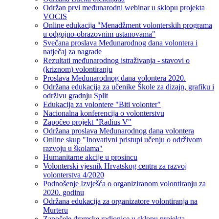
Održan prvi međunarodni webinar u sklopu projekta
VOCIS
Online edukacija "Menadžment volonterskih programa
u odgojno-obrazovnim ustanovama"
Svečana proslava Međunarodnog dana volontera i
natječaj za nagrade
Rezultati međunarodnog istraživanja - stavovi o
(kriznom) volontiranju
Proslava Međunarodnog dana volontera 2020.
Održana edukacija za učenike Škole za dizajn, grafiku i
održivu gradnju Split
Edukacija za volontere "Biti volonter"
Nacionalna konferencija o volonterstvu
Započeo projekt "Radius V"
Održana proslava Međunarodnog dana volontera
Online skup "Inovativni pristupi učenju o održivom
razvoju u školama"
Humanitarne akcije u prosincu
Volonterski vjesnik Hrvatskog centra za razvoj
volonterstva 4/2020
Podnošenje Izvješća o organiziranom volontiranju za
2020. godinu
Održana edukacija za organizatore volontiranja na
Murteru
Započele dramske radionice u sklopu projekta