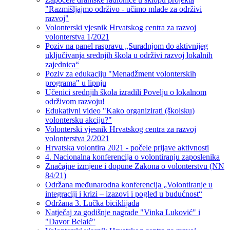
"Razmišljajmo održivo - učimo mlade za održivi
razvoj"
Volonterski vjesnik Hrvatskog centra za razvoj
volonterstva 1/2021
Poziv na panel raspravu „Suradnjom do aktivnijeg
uključivanja srednjih škola u održivi razvoj lokalnih
zajednica“
Poziv za edukaciju "Menadžment volonterskih
programa" u lipnju
Učenici srednjih škola izradili Povelju o lokalnom
održivom razvoju!
Edukativni video "Kako organizirati (školsku)
volontersku akciju?"
Volonterski vjesnik Hrvatskog centra za razvoj
volonterstva 2/2021
Hrvatska volontira 2021 - počele prijave aktivnosti
4. Nacionalna konferencija o volontiranju zaposlenika
Značajne izmjene i dopune Zakona o volonterstvu (NN
84/21)
Održana međunarodna konferencija „Volontiranje u
integraciji i krizi – izazovi i pogled u budućnost“
Održana 3. Lučka biciklijada
Natječaj za godišnje nagrade "Vinka Luković" i
"Davor Belaić"