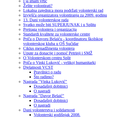
I ja imam vrtić
Želite volontirati?
Lokalna zajednica mora podržati volonterski rad
Izvješća organizatora volontiranja za 2009. godinu
13. Dani volonterskog rada
Svatko može biti SUPERJUNAK i u Splitu
Pretraga volontera i organizacija
Standardi kvalitete za volonterske centre
Priča o Davoru Belaiću - koordinatoru školskog
volonterskog kluba u OŠ Sućidar
Ciklus menadžmenta volontera
Upute za donacije i pomoć Petrinji i SMŽ
O Volonterskom centru Split
Priča o Vinki Luković - velikoj humanitarki
Djelatnosti VCST
Pravilnici o radu
Što radimo?
Nagrada "Vinka Luković"
Dosadašnji dobitnici
O nagradi
Nagrada "Davor Belaić"
Dosadašnji dobitnici
O nagradi
Dani volonterstva i solidarnosti
Volonterski godišnjak 2008.