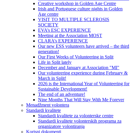
Creative workshop in Golden Age Centre
Irish and Portuguese culture nights in Golden
Age centre
VISIT TO MULTIPLE SCLEROSIS
SOCIETY
EVA’s ESC EXPERIENCE
Meeting at the Association MOST
CLARA’s EXPERIENCE
Our new ESS volunteers have arrived – the third
generation!
Our First Weeks of Volunteering in Split
Life in Split lately
December and January at Association "MI"
Our volunteering experience during February &
March in Split!
2026 is the International Year of Volunteering for
Sustainable Development!
The end of an adventure!
Nine Months That Will Stay With Me Forever
Menadžment volontera
Standardi kvalitete
Standardi kvalitete za volonterske centre
Standardi kvalitete volonterskih programa za
organizatore volontiranja
Korisni dokumenti