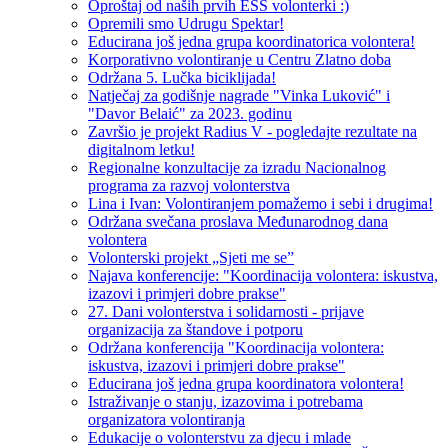
Oproštaj od naših prvih ESS volonterki :)
Opremili smo Udrugu Spektar!
Educirana još jedna grupa koordinatorica volontera!
Korporativno volontiranje u Centru Zlatno doba
Održana 5. Lučka biciklijada!
Natječaj za godišnje nagrade "Vinka Luković" i
"Davor Belaić" za 2023. godinu
Završio je projekt Radius V - pogledajte rezultate na
digitalnom letku!
Regionalne konzultacije za izradu Nacionalnog
programa za razvoj volonterstva
Lina i Ivan: Volontiranjem pomažemo i sebi i drugima!
Održana svečana proslava Međunarodnog dana
volontera
Volonterski projekt „Sjeti me se”
Najava konferencije: "Koordinacija volontera: iskustva,
izazovi i primjeri dobre prakse"
27. Dani volonterstva i solidarnosti - prijave
organizacija za štandove i potporu
Održana konferencija "Koordinacija volontera:
iskustva, izazovi i primjeri dobre prakse"
Educirana još jedna grupa koordinatora volontera!
Istraživanje o stanju, izazovima i potrebama
organizatora volontiranja
Edukacije o volonterstvu za djecu i mlade