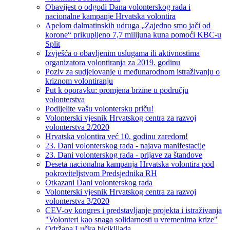
Obavijest o odgodi Dana volonterskog rada i
nacionalne kampanje Hrvatska volontira
Apelom dalmatinskih udruga „Zajedno smo jači od
korone“ prikupljeno 7,7 milijuna kuna pomoći KBC-u
Split
Izvješća o obavljenim uslugama ili aktivnostima
organizatora volontiranja za 2019. godinu
Poziv za sudjelovanje u međunarodnom istraživanju o
kriznom volontiranju
Put k oporavku: promjena brzine u području
volonterstva
Podijelite vašu volontersku priču!
Volonterski vjesnik Hrvatskog centra za razvoj
volonterstva 2/2020
Hrvatska volontira već 10. godinu zaredom!
23. Dani volonterskog rada - najava manifestacije
23. Dani volonterskog rada - prijave za štandove
Deseta nacionalna kampanja Hrvatska volontira pod
pokroviteljstvom Predsjednika RH
Otkazani Dani volonterskog rada
Volonterski vjesnik Hrvatskog centra za razvoj
volonterstva 3/2020
CEV-ov kongres i predstavljanje projekta i istraživanja
"Volonteri kao snaga solidarnosti u vremenima krize"
Održana Lučka biciklijada