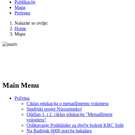
Publikacije
Mapa
Pretraga
Nalazite se ovdje:
Home
Mapa
Main Menu
Početna
Ciklus edukacija o menadžmentu volontera
Studijski posjet Nizozemskoj
Održan 1. i 2. ciklus edukacija "Menadžment
volontera"
Oslikavanje Poliklinike za dječje bolesti KBC Split
Na Badnjak 6000 porcija bakalara