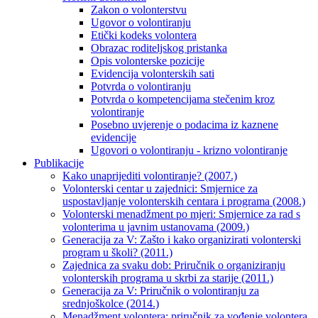
Zakon o volonterstvu
Ugovor o volontiranju
Etički kodeks volontera
Obrazac roditeljskog pristanka
Opis volonterske pozicije
Evidencija volonterskih sati
Potvrda o volontiranju
Potvrda o kompetencijama stečenim kroz
volontiranje
Posebno uvjerenje o podacima iz kaznene
evidencije
Ugovori o volontiranju - krizno volontiranje
Publikacije
Kako unaprijediti volontiranje? (2007.)
Volonterski centar u zajednici: Smjernice za
uspostavljanje volonterskih centara i programa (2008.)
Volonterski menadžment po mjeri: Smjernice za rad s
volonterima u javnim ustanovama (2009.)
Generacija za V: Zašto i kako organizirati volonterski
program u školi? (2011.)
Zajednica za svaku dob: Priručnik o organiziranju
volonterskih programa u skrbi za starije (2011.)
Generacija za V: Priručnik o volontiranju za
srednjoškolce (2014.)
Menadžment volontera: priručnik za vođenje volontera