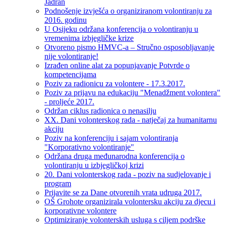
Jadran
Podnošenje izvješća o organiziranom volontiranju za
2016. godinu
U Osijeku održana konferencija o volontiranju u
vremenima izbjegličke krize
Otvoreno pismo HMVC-a – Stručno osposobljavanje
nije volontiranje!
Izrađen online alat za popunjavanje Potvrde o
kompetencijama
Poziv za radionicu za volontere - 17.3.2017.
Poziv za prijavu na edukaciju "Menadžment volontera"
- proljeće 2017.
Održan ciklus radionica o nenasilju
XX. Dani volonterskog rada - natječaj za humanitarnu
akciju
Poziv na konferenciju i sajam volontiranja
"Korporativno volontiranje"
Održana druga međunarodna konferencija o
volontiranju u izbjegličkoj krizi
20. Dani volonterskog rada - poziv na sudjelovanje i
program
Prijavite se za Dane otvorenih vrata udruga 2017.
OŠ Grohote organizirala volontersku akciju za djecu i
korporativne volontere
Optimiziranje volonterskih usluga s ciljem podrške