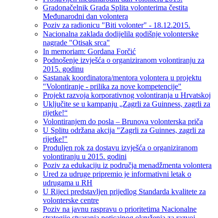
Gradonačelnik Grada Splita volonterima čestita
Međunarodni dan volontera
Poziv za radionicu "Biti volonter" - 18.12.2015.
Nacionalna zaklada dodijelila godišnje volonterske
nagrade "Otisak srca"
In memoriam: Gordana Forčić
Podnošenje izvješća o organiziranom volontiranju za
2015. godinu
Sastanak koordinatora/mentora volontera u projektu
"Volontiranje - prilika za nove kompetencije"
Projekt razvoja korporativnog volontiranja u Hrvatskoj
Uključite se u kampanju „Zagrli za Guinness, zagrli za
rijetke!“
Volontiranjem do posla – Brunova volonterska priča
U Splitu održana akcija "Zagrli za Guinnes, zagrli za
rijetke!"
Produljen rok za dostavu izvješća o organiziranom
volontiranju u 2015. godini
Poziv za edukaciju iz područja menadžmenta volontera
Ured za udruge pripremio je informativni letak o
udrugama u RH
U Rijeci predstavljen prijedlog Standarda kvalitete za
volonterske centre
Poziv na javnu raspravu o prioritetima Nacionalne
strategije stvaranja poticajnog okruženja za razvoj