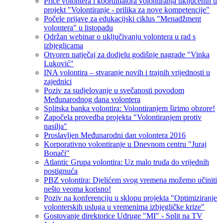
Priče volontera i koordinatora volontiranja uključenih u
projekt "Volontiranje - prilika za nove kompetencije"
Počele prijave za edukacijski ciklus "Menadžment
volontera" u listopadu
Održan webinar o uključivanju volontera u rad s
izbjeglicama
Otvoren natječaj za dodjelu godišnje nagrade "Vinka
Luković"
INA volontira – stvaranje novih i trajnih vrijednosti u
zajednici
Poziv za sudjelovanje u svečanosti povodom
Međunarodnog dana volontera
Splitska banka volontira: Volontiranjem širimo obzore!
Započela provedba projekta "Volontiranjem protiv
nasilja"
Proslavljen Međunarodni dan volontera 2016
Korporativno volontiranje u Dnevnom centru "Juraj
Bonači"
Atlantic Grupa volontira: Uz malo truda do vrijednih
postignuća
PBZ volontira: Djelićem svog vremena možemo učiniti
nešto veoma korisno!
Poziv na konferenciju u sklopu projekta "Optimiziranje
volonterskih usluga u vremenima izbjegličke krize"
Gostovanje direktorice Udruge "MI" - Split na TV